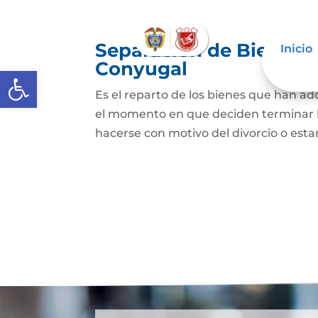
Separación de Bienes o
Inicio
Conyugal
Abrir barra de herramientas
Es el reparto de los bienes que han a
el momento en que deciden terminar l
hacerse con motivo del divorcio o esta