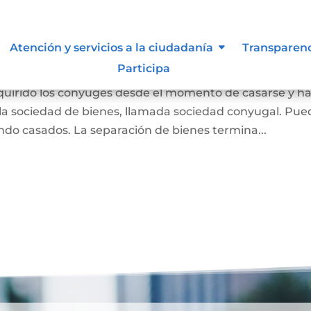
 Liquidación de Sociedad
Atención y servicios a la ciudadanía
Transparen
Participa
dquirido los cónyuges desde el momento de casarse y h
a sociedad de bienes, llamada sociedad conyugal. Pue
ndo casados. La separación de bienes termina...