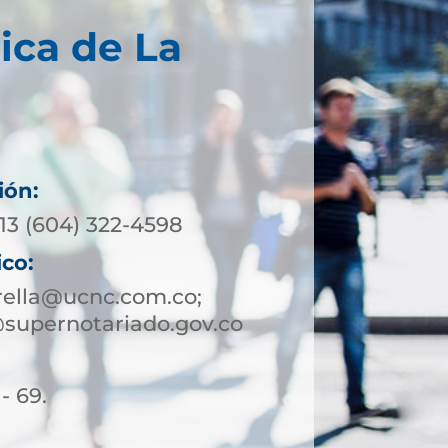
ica de La
ión:
13 (604) 322-4598
ico:
rella@ucnc.com.co;
@supernotariado.gov.co
- 69.