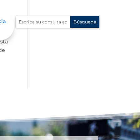
cia
asta
de