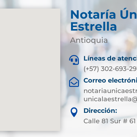
Notaría Ún
Estrella
Antioquia
Líneas de atenc

(+57) 302-693-29
Correo electrón

notariaunicaest
unicalaestrella
Dirección:

Calle 81 Sur # 61 