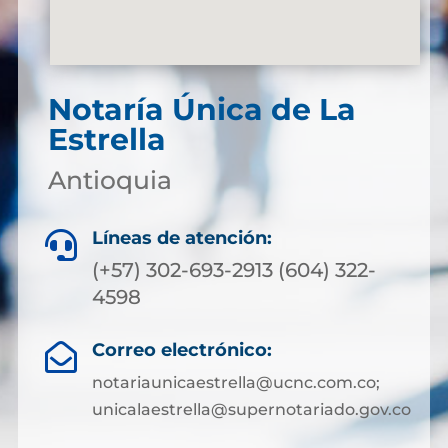
Notaría Única de La
Estrella
Antioquia
Líneas de atención:

(+57) 302-693-2913 (604) 322-
4598
Correo electrónico:

notariaunicaestrella@ucnc.com.co;
unicalaestrella@supernotariado.gov.co