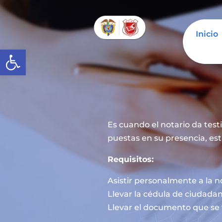
Inicio
Abrir barra de herramientas
Es cuando el notario da tes
puestas en su presencia, est
Requisitos:
Asistir personalmente a la n
Llevar la cédula de ciudadan
Llevar el documento que se 