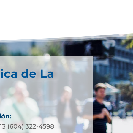
ica de La
ión:
13 (604) 322-4598