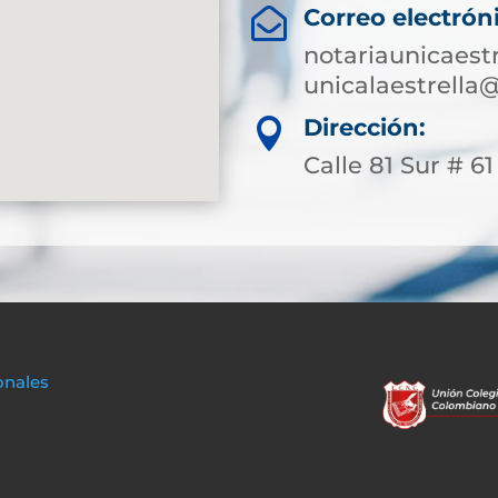
Correo electrón

notariaunicaest
unicalaestrella
Dirección:

Calle 81 Sur # 61 
onales