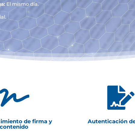
a:
El mismo día.
al.


imiento de firma y
Autenticación d
contenido