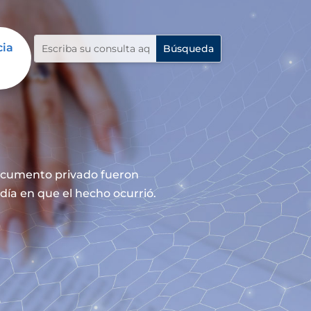
cia
documento privado fueron
día en que el hecho ocurrió.