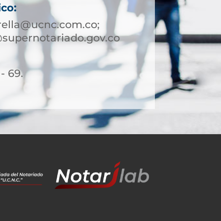
ico:
rella@ucnc.com.co;
@supernotariado.gov.co
- 69.