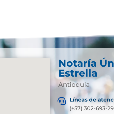
Notaría Ún
Estrella
Antioquia
Líneas de atenc

(+57) 302-693-29