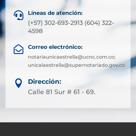
Líneas de atención:

(+57) 302-693-2913 (604) 322-
4598
Correo electrónico:

notariaunicaestrella@ucnc.com.co;
unicalaestrella@supernotariado.gov.co
Dirección:

Calle 81 Sur # 61 - 69.