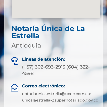
Notaría Única de La
Estrella
Antioquia
Líneas de atención:

(+57) 302-693-2913 (604) 322-
4598
Correo electrónico:

notariaunicaestrella@ucnc.com.co;
unicalaestrella@supernotariado.gov.co