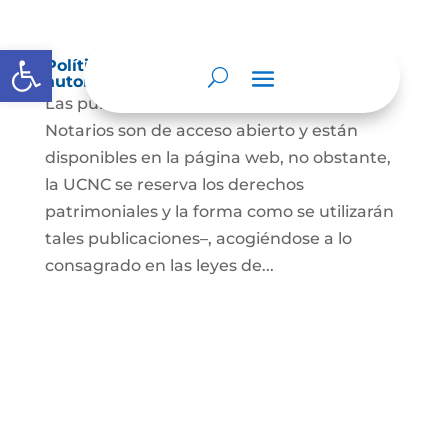
Abrir barra de herramientas
Política de derechos de autor y/o
autorización de uso sobre los contenidos
Las publicaciones de la UCNC y de los
Notarios son de acceso abierto y están
disponibles en la página web, no obstante,
la UCNC se reserva los derechos
patrimoniales y la forma como se utilizarán
tales publicaciones–, acogiéndose a lo
consagrado en las leyes de...