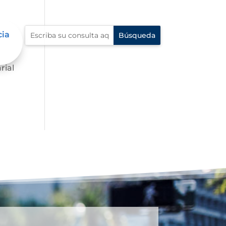
cia
.
rial