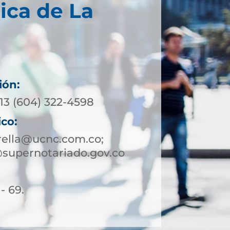
ica de La
ión:
13 (604) 322-4598
ico:
rella@ucnc.com.co;
@supernotariado.gov.co
- 69.