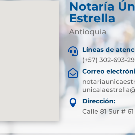
Notaría Ún
Estrella
Antioquia
Líneas de atenc

(+57) 302-693-29
Correo electrón

notariaunicaest
unicalaestrella
Dirección:

Calle 81 Sur # 61 