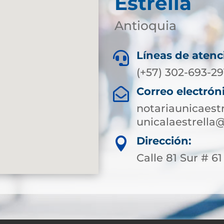
Estrella
Antioquia
Líneas de atenc

(+57) 302-693-29
Correo electrón

notariaunicaest
unicalaestrella
Dirección:

Calle 81 Sur # 61 