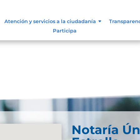
n de la información.
Atención y servicios a la ciudadanía
Transparen
Participa
 https://www.datos.gov.co
Notaría Ún