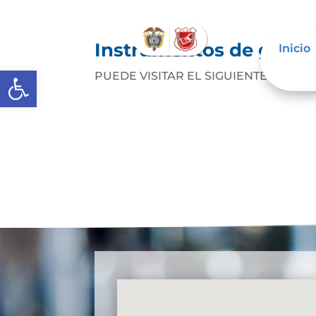
Instrumentos de gestió
Inicio
Abrir barra de herramientas
PUEDE VISITAR EL SIGUIENTE ENLACE: