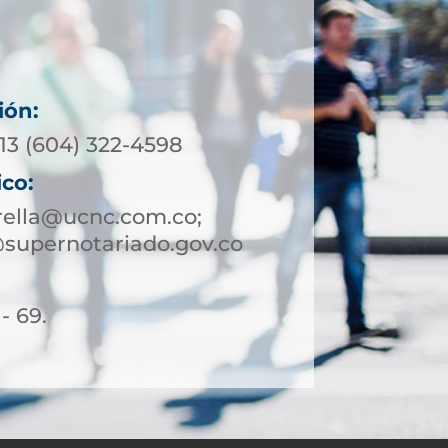
ión:
13 (604) 322-4598
ico:
rella@ucnc.com.co;
@supernotariado.gov.co
- 69.