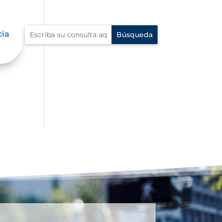
cia
én