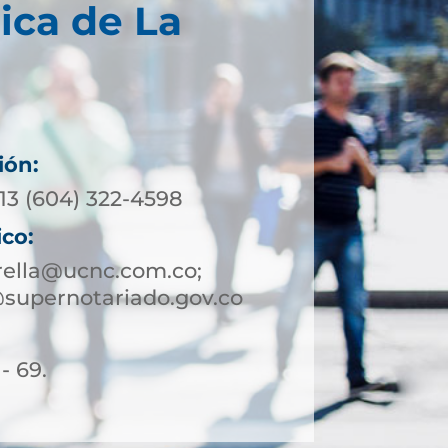
ica de La
ión:
13 (604) 322-4598
ico:
rella@ucnc.com.co;
@supernotariado.gov.co
- 69.