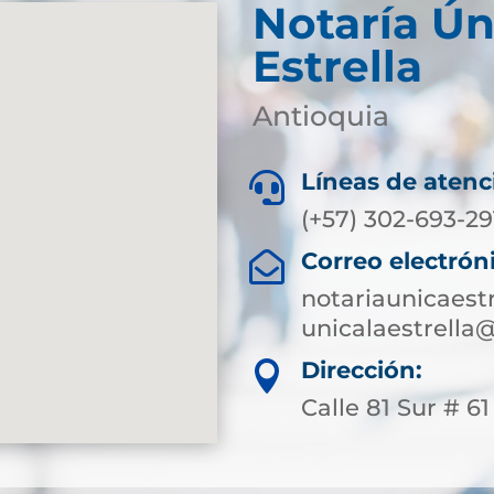
Notaría Ún
Estrella
Antioquia
Líneas de atenc

(+57) 302-693-29
Correo electrón

notariaunicaest
unicalaestrella
Dirección:

Calle 81 Sur # 61 