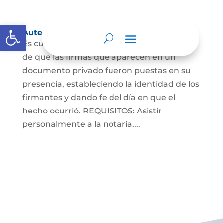
Abrir barra de herramientas
Autenticaciones
Es cuando el notario da testimonio escrito
de que las firmas que aparecen en un
documento privado fueron puestas en su
presencia, estableciendo la identidad de los
firmantes y dando fe del día en que el
hecho ocurrió. REQUISITOS: Asistir
personalmente a la notaría....