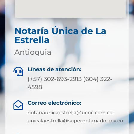
Notaría Única de La
Estrella
Antioquia
Líneas de atención:

(+57) 302-693-2913 (604) 322-
4598
Correo electrónico:

notariaunicaestrella@ucnc.com.co;
unicalaestrella@supernotariado.gov.co