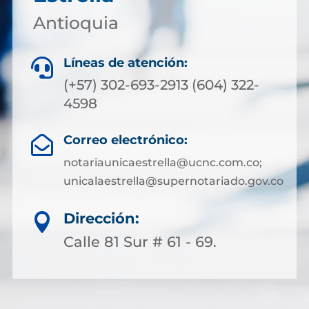
Antioquia
Líneas de atención:

(+57) 302-693-2913 (604) 322-
4598
Correo electrónico:

notariaunicaestrella@ucnc.com.co;
unicalaestrella@supernotariado.gov.co
Dirección:

Calle 81 Sur # 61 - 69.