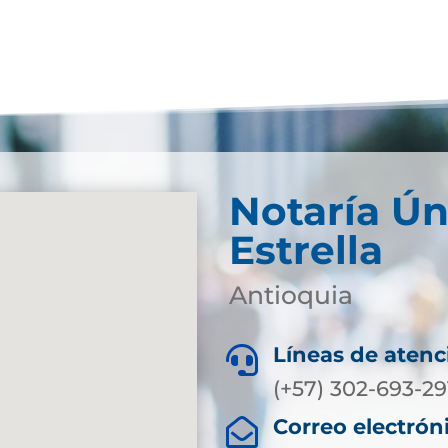
Notaría Ún
Estrella
Antioquia
Líneas de atenc

(+57) 302-693-29
Correo electrón
