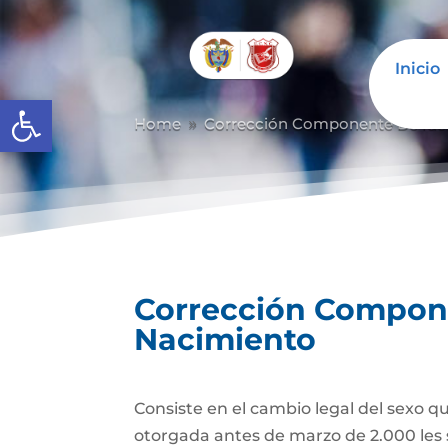
Inicio
Abrir barra de herramientas
Home
Corrección Componente De Iden
9
Corrección Componen
Nacimiento
Consiste en el cambio legal del sexo q
otorgada antes de marzo de 2.000 les 