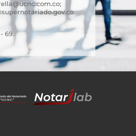
rella@ucnc.com.co;
@supernotariado.gov.co
- 69.