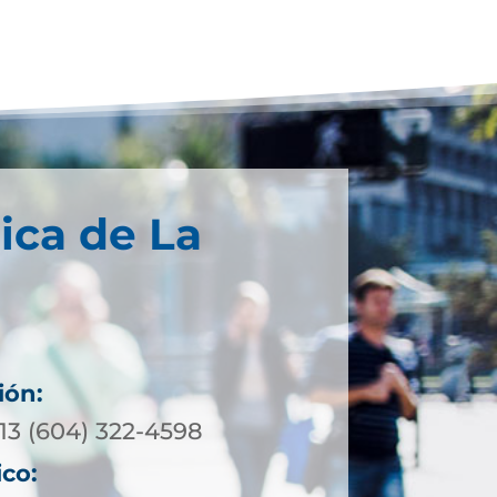
ica de La
ión:
13 (604) 322-4598
ico: