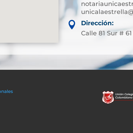
notariaunicaest
unicalaestrella
Dirección:

Calle 81 Sur # 61 
onales