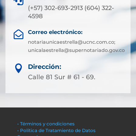

(+57) 302-693-2913 (604) 322-
4598
Correo electrónico:

notariaunicaestrella@ucnc.com.co;
unicalaestrella@supernotariado.gov.co
Dirección:

Calle 81 Sur # 61 - 69.
• Términos y condiciones
• Política de Tratamiento de Datos