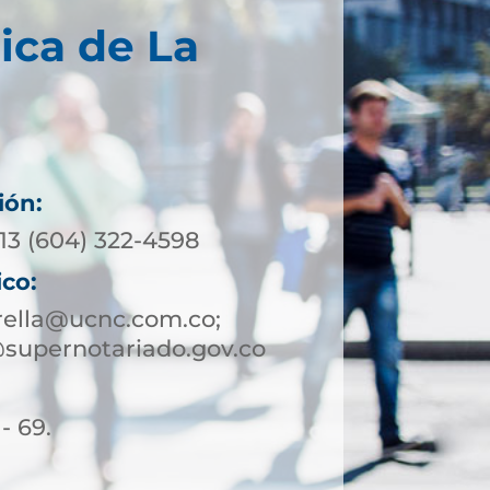
ica de La
ión:
13 (604) 322-4598
ico:
rella@ucnc.com.co;
@supernotariado.gov.co
- 69.