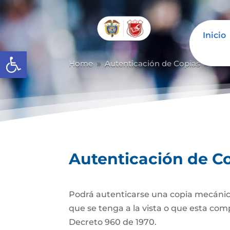
Inicio
Abrir barra de herramientas
Home
Autenticación de Copias
Aute
9
9
Autenticación de C
Podrá autenticarse una copia mecánic
que se tenga a la vista o que esta com
Decreto 960 de 1970.