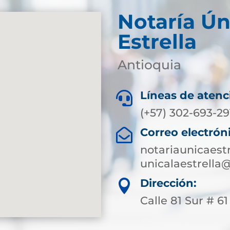
Notaría Ún
Estrella
Antioquia
Líneas de atenc

(+57) 302-693-29
Correo electrón

notariaunicaest
unicalaestrella
Dirección:

Calle 81 Sur # 61 